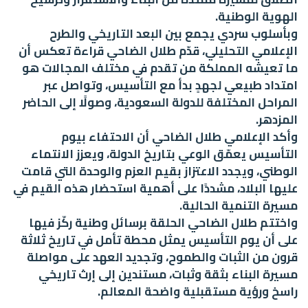
الهوية الوطنية.
وبأسلوب سردي يجمع بين البعد التاريخي والطرح
الإعلامي التحليلي، قدّم طلال الضاحي قراءة تعكس أن
ما تعيشه المملكة من تقدم في مختلف المجالات هو
امتداد طبيعي لجهدٍ بدأ مع التأسيس، وتواصل عبر
المراحل المختلفة للدولة السعودية، وصولًا إلى الحاضر
المزدهر.
وأكد الإعلامي طلال الضاحي أن الاحتفاء بيوم
التأسيس يعمّق الوعي بتاريخ الدولة، ويعزز الانتماء
الوطني، ويجدد الاعتزاز بقيم العزم والوحدة التي قامت
عليها البلاد، مشددًا على أهمية استحضار هذه القيم في
مسيرة التنمية الحالية.
واختتم طلال الضاحي الحلقة برسائل وطنية ركّز فيها
على أن يوم التأسيس يمثل محطة تأمل في تاريخ ثلاثة
قرون من الثبات والطموح، وتجديد العهد على مواصلة
مسيرة البناء بثقة وثبات، مستندين إلى إرث تاريخي
راسخ ورؤية مستقبلية واضحة المعالم.