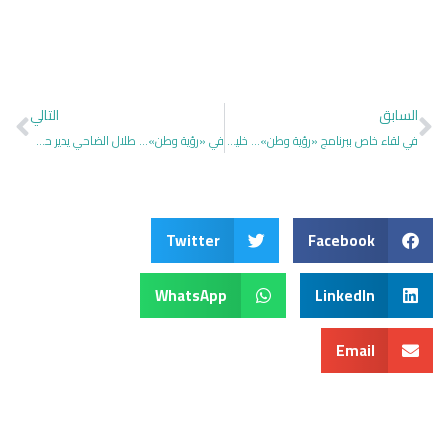
السابق
التالي
في لقاء خاص ببرنامج «رؤية وطن»… خليل الزياني: دولتنا قامت على التوحيد واستمرت عليه بتتابع الملوك
في «رؤية وطن»… طلال الضاحي يدير حوارًا وطنيًا مع د. عبدالرحمن الرميزان حول دلالات يوم التأسيس
Twitter
Facebook
WhatsApp
LinkedIn
Email