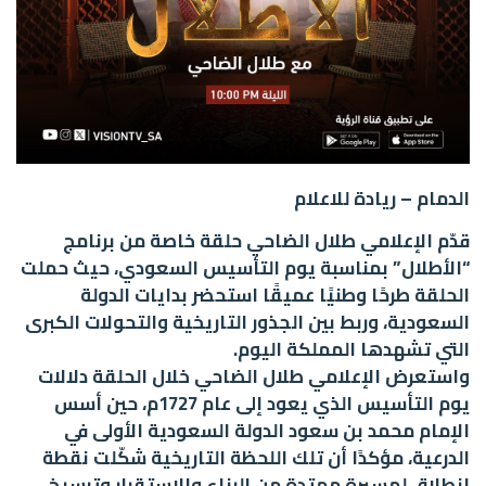
الدمام – ريادة للاعلام
قدّم الإعلامي طلال الضاحي حلقة خاصة من برنامج
“الأطلال” بمناسبة يوم التأسيس السعودي، حيث حملت
الحلقة طرحًا وطنيًا عميقًا استحضر بدايات الدولة
السعودية، وربط بين الجذور التاريخية والتحولات الكبرى
التي تشهدها المملكة اليوم.
واستعرض الإعلامي طلال الضاحي خلال الحلقة دلالات
يوم التأسيس الذي يعود إلى عام 1727م، حين أسس
الإمام محمد بن سعود الدولة السعودية الأولى في
الدرعية، مؤكدًا أن تلك اللحظة التاريخية شكّلت نقطة
انطلاق لمسيرة ممتدة من البناء والاستقرار وترسيخ