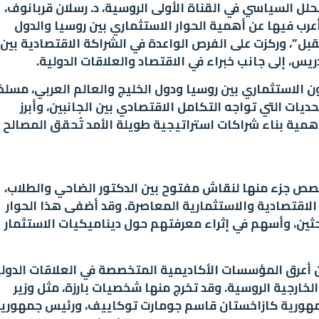
لل السياسي في القناة الأولى الروسية، د. رسلان قربانوف،
عرب فيها عن أهمية الحوار الاستثماري بين روسيا والدول
بل”، وركزت على الفرص الواعدة في الشراكة الاقتصادية بين
ريس، إلى جانب خبراء في الاقتصاد والعلاقات الدولية.
 الاستثماري بين روسيا ودول الخليج والعالم العربي، مسلطً
حديات التي تواجه التكامل الاقتصادي بين الجانبين، وأبرز
همية بناء شراكات استراتيجية طويلة الأمد تُحقق المصالح
ُصص جزء منها لنقاش مفتوح بين الدكتور الضاحي والطلاب،
 الاقتصادية والاستثمارية المعاصرة. وقد أضفى هذا الحوار
باحثين، وأسهم في إثراء معرفتهم حول ديناميكيات الاستثمار
امعة العلاقات الدولية بموسكو (MGIMO) من أعرق المؤسسات الأكاديمية المتخصصة في العلاقات الدو
تأسست عام 1944 وتتبع وزارة الخارجية الروسية. وقد تخرج منها شخصيات بارزة، مثل وزير
جمهورية كازاخستان قاسم جومارت توكاييف، ورئيس جمهوري