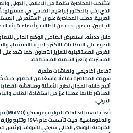
افتُتحت المحاضرة بكلمة من الاعلامي الدولي والمح
الذي رحّب بالدكتور إبراهيم الضاحي في مستهلها.أ
العربية. حملت المحاضرة عنوان “استثمر في المستق
الجانبين، بحضور نخبة من الطلاب وأعضاء هيئة التد
خلال حديثه، استعرض الضاحي الوضع الحالي للتعاون
الضوء على القطاعات الأكثر جاذبية للاستثمار، والت
الفرص المستقبلية لتعزيز التعاون. كما شدد على أ
المشتركة وتعزز التنمية المستدامة.
تفاعل أكاديمي ونقاشات مثمرة
شهدت المحاضرة تفاعلًا واسعًا من الحضور، حيث خ
أتيح خلاله المجال لطرح الأسئلة ومناقشة القضايا
المباشر طابعًا عمليًا عزز من استفادة الطلاب وال
الدولي.
تُعد ج
والدبلوماسية، حيث 
الخارجية الروسي الحالي سيرجي لافروف، ورئيس 