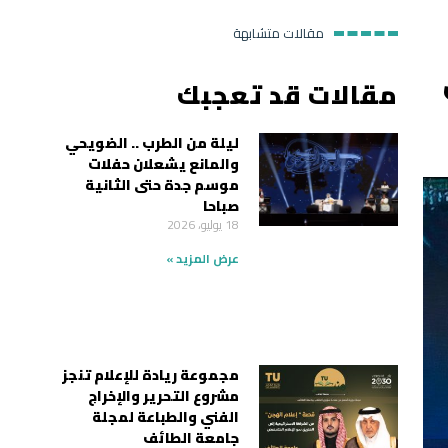
مقالات متشابهة
مقالات قد تعجبك
ليلة من الطرب .. الضويحي
والمانع يشعلان حفلات
موسم جدة حتى الثانية
صباحا
18 يوليو، 2026
عرض المزيد »
مجموعة ريادة للإعلام تنجز
مشروع التحرير والإخراج
الفني والطباعة لمجلة
جامعة الطائف