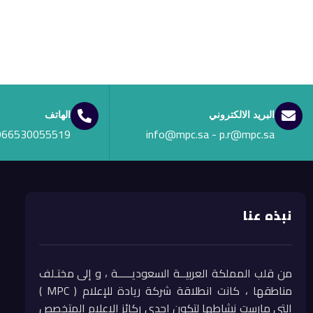
البريد الالكتروني
الهاتف
966530055519
info@mpc.sa - p.r@mpc.sa
نبذه عنا
من قلب المملكة العربيــة السعوديـــــة ، و إلى مختـلف
مناطقها ، كانت انطلاقة شركة ريادة للإعلام ( MPC )
التي مارست نشاطها لتكون إحدى ركائز الإعلام المتخصص