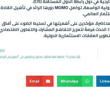
جية في دول رابطة الدول المستقلة (CIS).
بفضل برامجها الأكاديمية المتميزة وشراكاتها الدولية الواسعة، تواصل MGIMO دورها الرائد في تأهيل القادة
تثمار العالمي.
للمحاضرة، مؤكدين على أهميتها في تسليط الضوء على آفاق
ا الحدث فرصةً لتعزيز التفاهم المشترك والتعاون الاقتصادي
وير العلاقات الاستثمارية الدولية.
التا
إثراء يقدم 15 قطعة فنية لفنانين محليين وعالميين في “أسبوع فن الرياض”
Email
WhatsApp
Linke