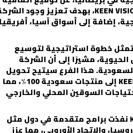
شراكة بنسبة 50٪ مع شركة KEEN VISION، بهدف تعزيز وجود الشرك
ة، إضافة إلى أسواق آسيا، أفريقيا،
تمثل خطوة استراتيجية لتوسيع
لحيوية، مشيرًا إلى أن الشركة
 السعودية. هذا الفرع سيتيح تحويل
جميع منتجات وبرامج KEEN VISION إلى منتجات سعودية 100٪، مما
حتياجات السوقين المحلي والخارجي
وأضاف الضاحي أن KEEN VISION نفذت برامج متقدمة في دول مثل
وسيا، والاتحاد الأوروبي، مما عزز