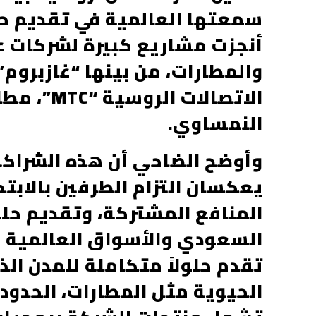
سمعتها العالمية في تقديم حلو
أنجزت مشاريع كبيرة لشركات عا
والمطارات، من بينها “غازبروم”
النمساوي.
وأوضح الضاحي أن هذه الشراكة
يعكسان التزام الطرفين بالابت
المنافع المشتركة، وتقديم حل
تقدم حلولاً متكاملة للمدن ال
الحيوية مثل المطارات، الحدود 