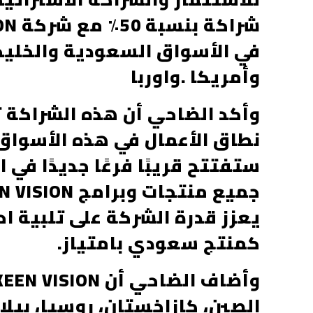
في الأسواق السعودية والخليجي
وأمريكا .واوربا
وأكد الضاحي أن هذه الشراكة 
نطاق الأعمال في هذه الأسواق ا
ستفتتح قريبًا فرعًا جديدًا في
يعزز قدرة الشركة على تلبية ا
كمنتج سعودي بامتياز.
الصين، كازاخستان، روسيا، بيلار