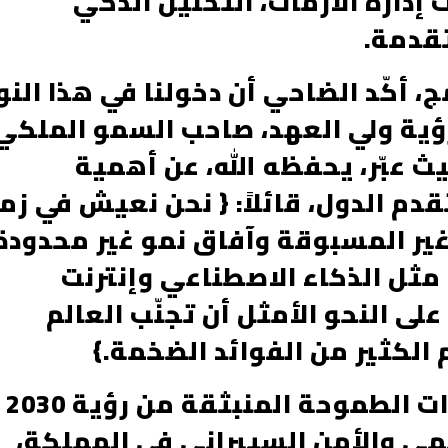
دارة الأزمات، التحليل الذكي
تقدمة.
 أكّد الضاحي أن دخولنا في هذا النو
رؤية ولي العهد، صاحب السمو الملكي
ر محمد بن سلمان 2030، حيث عبّر، يحفظه الله، عن أهمية
دم الدول، قائلاً: { نحن نعيش في زم
غير المسبوقة وآفاق نمو غير محدودة
مثل الذكاء الاصطناعي وإنترنت
لى النحو الأمثل أن تجنّب العالم
 الكثير من الفوائد الضخمة.}
وأضاف الضاحي أن هذه المبادرات الطموحة المنبثقة من رؤية 2030
ي والأمن السيبراني في المملكة،