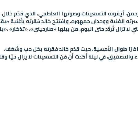
لرحمن، أيقونة التسعينات وصوتها العاطفي، الذي قدّم خلال
ته الفنية ووجدان جمهوره. وافتتح خالد فقرته بأغنية «بقا
لا تزال تُردّد حتى اليوم، من بينها «صارحيني»، «تذكار» ،«بلا
حاضرًا طوال الأمسية، حيث قدّم خالد فقرته بكل حب وشغف،
لتصفيق، في ليلة أكدت أن فن التسعينات لا يزال حيًا وقادر