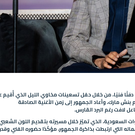
ئًا فنيًا، من خلال حفل تسعينات مخاوي الليل الذي أُقيم ع
نش مارك، وأعاد الجمهور إلى زمن الأغنية الصادقة
 لافت رغم البرد القارس.
ات السعودية، الذي تميّز خلال مسيرته بتقديم اللون الشعبي
له التي ارتبطت بذاكرة الجمهور، مؤكّدًا حضوره الفني وقدر