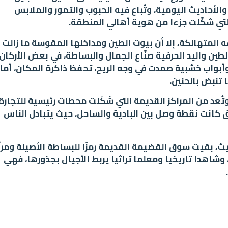
الأحاديث اليومية، وتُباع فيه الحبوب والتمور والملابس
لتي شكّلت جزءًا من هوية أهالي المنطقة.
المتهالكة، إلا أن بيوت الطين ومداخلها المقوسة ما زالت
ين واليد الحرفية صنّاع الجمال والبساطة، في بعض الأركان 
 وأبواب خشبية صمدت في وجه الريح، تحفظ ذاكرة المكان، أما
 تنبض بالحنين.
ُعد من المراكز القديمة التي شكّلت محطاتٍ رئيسية للتجارة
سوق كانت نقطة وصلٍ بين البادية والساحل، حيث يتبادل الناس
ديث، بقيت سوق القضيمة القديمة رمزًا للبساطة الأصيلة ومرآ
اهدًا تاريخيًا ومعلمًا تراثيًا يربط الأجيال بجذورها، فهي