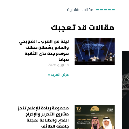
مقالات متشابهة
مقالات قد تعجبك
ليلة من الطرب .. الضويحي
والمانع يشعلان حفلات
موسم جدة حتى الثانية
صباحا
18 يوليو، 2026
عرض المزيد »
مجموعة ريادة للإعلام تنجز
مشروع التحرير والإخراج
الفني والطباعة لمجلة
جامعة الطائف