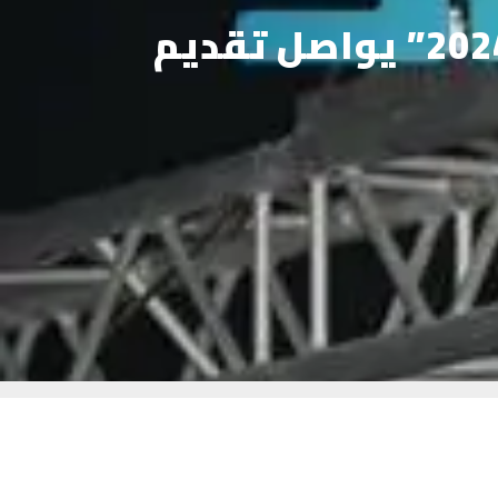
بعروض ترفيهية شيقة وجاذبة.. مهرجان “صيف حقل 2024” يواصل تقديم