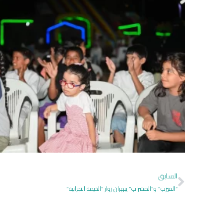
السابق
“الميزب” و”المشراب” يبهران زوار “الخيمة النجرانية”