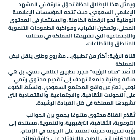
ويمثّل هذا الإطلاق لحظة تحوّل فارقة في المشهد
الإعلامي السعودي، حيث تتجه المؤسسات الإعلامية
الوطنية نحو الرقمنة الكاملة، والاستثمار في المحتوى
المحلي، وتمكين الشباب، ومواكبة الطموحات التنموية
والاجتماعية التي تشهدها المملكة في مختلف
المناطق والقطاعات.
قناة الرؤية: أكثر من تطبيق… مشروع وطني ينقل نبض
المملكة
لا تُعد “قناة الرؤية” مجرد تطبيق إعلامي تقني، بل هي
منصّة وطنية جامعة تهدف إلى تقديم محتوى رقمي
نوعي يُعبّر عن واقع المجتمع السعودي، ويُسلّط الضوء
على التحولات الثقافية، والاجتماعية، والاقتصادية التي
تشهدها المملكة في ظل القيادة الرشيدة.
تُقدّم القناة محتوى متنوعًا يجمع بين الجوانب
التوعوية، الثقافية، الترفيهية، والتنموية، مستندة إلى
رؤية تحريرية حديثة تعتمد على الجودة في الإنتاج،
والاحترافية في الطرح، والانفتاح على كافة شرائح