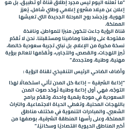
“ما نُعلنه اليوم ليس مجرد إطلاق قناة أو تطبيق، بل هو
إعلان عن ميلاد مشروع إعلامي وطني شامل، يُعزز
الهوية، ويُجسّد روح المرحلة الجديدة التي تعيشها
المملكة.
قناة الرؤية جاءت لتكون منبرًا للمواطن، ونافذة
مفتوحة على واقعنا وماضينا ومستقبلنا. نحن لا نُقدّم
نسخة مكررة من الإعلام، بل نبني تجربة سعودية خالصة،
تُبرز اللهجات، والقصص، والتجارب، وتُقدّمها للعالم برؤية
مهنية، وطنية، ومتجددة.”
وأضاف الضاحي الرئيس التنفيذي لقناة الرؤية :
“إذاعة الشرقية – إذاعة كل المدن تأتي استكمالًا لهذا
التوجّه، فهي أول إذاعة وطنية تُوحّد صوت المدن
السعودية في موجة رقمية واحدة، وتقدّم برامج
باللهجات المحلية، وتغطي الحياة الاجتماعية، والتراث
الشعبي، والمبادرات التنموية في مختلف مناطق
المملكة، وعلى رأسها المنطقة الشرقية، بوصفها من
أكبر المناطق الحيوية اقتصاديًا وسكانيًا.”