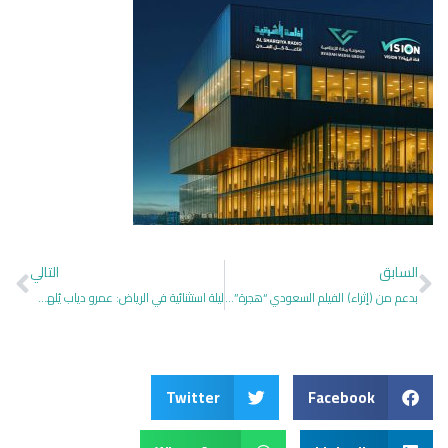
السابق
التالي
بدعم من (إثراء) الفيلم السعودي “هجرة” يشارك في مهرجان فينيسيا السينمائي الدولي الـ 82
ليلة استثنائية في الرياض: عمرو دياب يُلهب الحضور على مسرح أبو بكر سالم
Twitter
Facebook