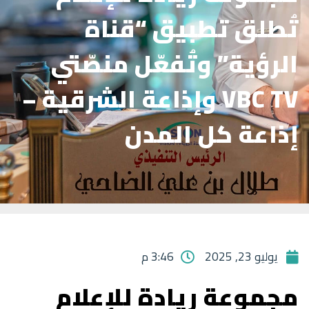
تُطلق تطبيق “قناة
الرؤية” وتُفعّل منصّتي
VBC TV وإذاعة الشرقية –
إذاعة كل المدن
يوليو 23, 2025
3:46 م
مجموعة ريادة للإعلام