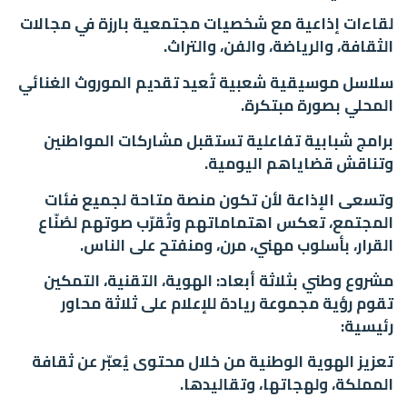
لقاءات إذاعية مع شخصيات مجتمعية بارزة في مجالات
الثقافة، والرياضة، والفن، والتراث.
سلاسل موسيقية شعبية تُعيد تقديم الموروث الغنائي
المحلي بصورة مبتكرة.
برامج شبابية تفاعلية تستقبل مشاركات المواطنين
وتناقش قضاياهم اليومية.
وتسعى الإذاعة لأن تكون منصة متاحة لجميع فئات
المجتمع، تعكس اهتماماتهم وتُقرّب صوتهم لصُنّاع
القرار، بأسلوب مهني، مرن، ومنفتح على الناس.
مشروع وطني بثلاثة أبعاد: الهوية، التقنية، التمكين
تقوم رؤية مجموعة ريادة للإعلام على ثلاثة محاور
رئيسية:
تعزيز الهوية الوطنية من خلال محتوى يُعبّر عن ثقافة
المملكة، ولهجاتها، وتقاليدها.