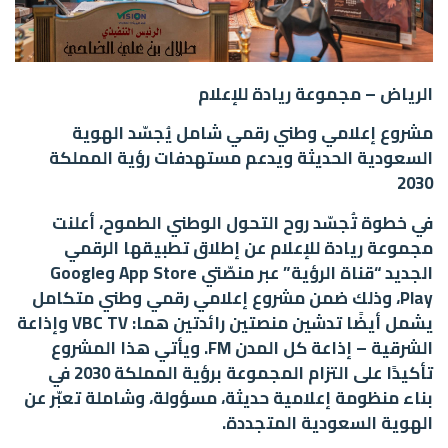
الرياض – مجموعة ريادة للإعلام
مشروع إعلامي وطني رقمي شامل يُجسّد الهوية
السعودية الحديثة ويدعم مستهدفات رؤية المملكة
2030
في خطوة تُجسّد روح التحول الوطني الطموح، أعلنت
مجموعة ريادة للإعلام عن إطلاق تطبيقها الرقمي
الجديد “قناة الرؤية” عبر منصّتي App Store وGoogle
Play، وذلك ضمن مشروع إعلامي رقمي وطني متكامل
يشمل أيضًا تدشين منصتين رائدتين هما: VBC TV وإذاعة
الشرقية – إذاعة كل المدن FM. ويأتي هذا المشروع
تأكيدًا على التزام المجموعة برؤية المملكة 2030 في
بناء منظومة إعلامية حديثة، مسؤولة، وشاملة تعبّر عن
الهوية السعودية المتجددة.