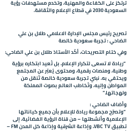
ترتكز على الكفاءة والمهنية، وتخدم مستهدفات رؤية
السعودية 2030 في قطاع الإعلام والثقافة.
تصريح رئيس مجلس الإدارة الاعلامي طلال بن علي
الضاحي : تجربة سعودية خالصة
وفي ختام التصريحات، أكّد الأستاذ طلال بن علي الضاحي:
“ريادة لا تسعى لتكرار الإعلام، بل تُعيد ابتكاره برؤية
وطنية، ومنصات رقمية، ومحتوى يُعبّر عن المجتمع
ويحتفي به. نبني تجربة سعودية خالصة تُنقل من
المواطن وإليه، وتُخاطب العالم بصوت المملكة
ولهجاتها.”
وأضاف الضاحي :
“وتصرّح مجموعة ريادة للإعلام بأن جميع كياناتها
الإعلامية وأنشطتها – من قناة الرؤية الفضائية، إلى
تطبيق VBC TV، وإذاعة الشرقية وإذاعة كل المدن FM –