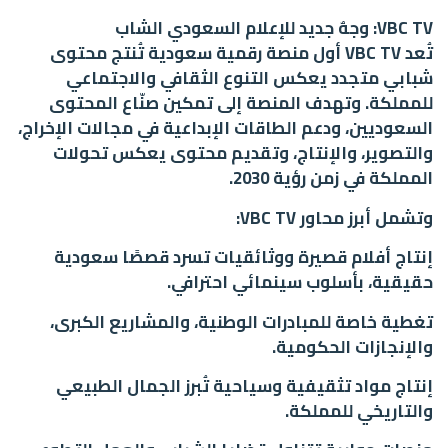
VBC TV: وجهٌ جديد للإعلام السعودي الشاب
تُعد VBC TV أول منصة رقمية سعودية تُنتج محتوى
شبابي متجدد يعكس التنوع الثقافي والاجتماعي
للمملكة. وتهدف المنصة إلى تمكين صنّاع المحتوى
السعوديين، ودعم الطاقات الإبداعية في مجالات الإخراج،
والتصوير، والإنتاج، وتقديم محتوى يعكس تحولات
المملكة في زمن رؤية 2030.
وتشمل أبرز محاور VBC TV:
إنتاج أفلام قصيرة ووثائقيات تسرد قصصًا سعودية
حقيقية، بأسلوب سينمائي احترافي.
تغطية خاصة للمبادرات الوطنية، والمشاريع الكبرى،
والإنجازات الحكومية.
إنتاج مواد تثقيفية وسياحية تُبرز الجمال الطبيعي
والتاريخي للمملكة.