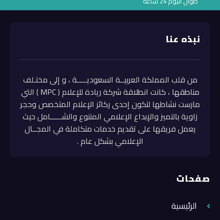
طوال اليوم 24 ساعة
نبذه عنا
من قلب المملكة العربيــة السعوديـــــة ، و إلى مختـلف
مناطقها ، كانت انطلاقة شركة ريادة للإعلام ( MPC ) التي
مارست نشاطها لتكون إحدى ركائز الإعلام المتخصص وحجر
زاوية بالتميز والإبداع الإعلامي المتنوع والشــــــامل حيث
يعمل فريقها على تقديم خدمات متكاملة في المجــال
الإعلامي بشكل عام .
صفحات
الرئيسية