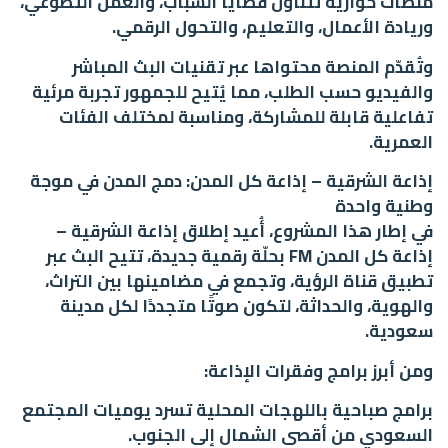
منصات حوارية تتناول قضايا الشباب، والعمل التطوعي،
وريادة الأعمال، والتعليم، والتحول الرقمي.
وتُقدّم المنصة محتواها عبر تقنيات البث المباشر
والفيديو حسب الطلب، مما يُتيح للجمهور تجربة مرئية
تفاعلية قابلة للمشاركة، ومناسبة لمختلف الفئات
العمرية.
إذاعة الشرقية – إذاعة كل المدن: دمج المدن في موجة
وطنية واحدة
في إطار هذا المشروع، أُعيد إطلاق إذاعة الشرقية –
إذاعة كل المدن FM بحلّة رقمية جديدة، تتيح البث عبر
تطبيق قناة الرؤية، وتجمع في مضامينها بين التراث،
والهوية، والحداثة، لتكون صوتًا متجددًا لكل مدينة
سعودية.
ومن أبرز برامج وفقرات الإذاعة:
برامج صباحية باللهجات المحلية تسرد يوميات المجتمع
السعودي من أقصى الشمال إلى الجنوب.