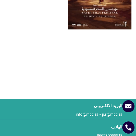
البريد الالكتروني
info@mpc.sa - p.r@mpc.sa
الهاتف
966530055519