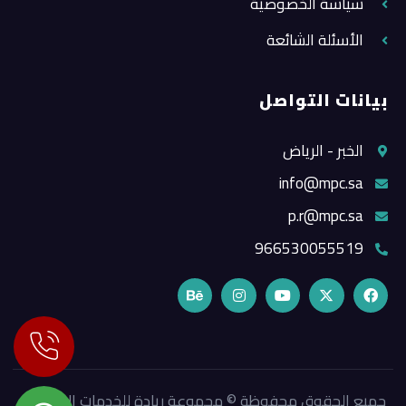
سياسة الخصوصية
الأسئلة الشائعة
بيانات التواصل
الخبر - الرياض
info@mpc.sa
p.r@mpc.sa
966530055519
جميع الحقوق محفوظة © مجموعة ريادة للخدمات الإعلامية