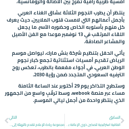
أمسية طربية راقية تمزج بين الأصالة والرومانسية.
ينتظر أن يطرب النجوم الثلاثة عشاق الغناء العربي
بأجمل أعمالهم التي لامست قلوب الملايين، حيث يعرف
كل منهم بأسلوبه الخاص وحضوره الآسر، ما يجعل
اللقاء المرتقب في 13 نوفمبر موعدا مع الفن الأصيل
والمشاعر الصادقة.
يأتي الحفل بتنظيم شركة بنش مارك، ليواصل موسم
الرياض تقديم أمسيات استثنائية تجمع كبار نجوم
الوطن العربي، في أجواء مفعمة بالطرب، تعكس روح
الترفيه السعودي المتجدد ضمن رؤية 2030.
وستطرح التذاكر يوم 29 أكتوبر عند الساعة الثامنة
مساء عبر منصة webook، وسط ترقّبٍ واسع من الجمهور
الذي ينتظر واحدة من أجمل ليالي الموسم.
السابق
التالي
اتفاقية استراتيجية لتمكين ذوي الإعاقة بين “بنان” و”مطارات الدمام” برعاية الطيران المدني
مجموعة ريادة للإعلام تتقدم بالتهنئة إلى سيف بن خالد الخليوي بتعيينه رئيساً تنفيذياً في مجموعة بودل للفنادق والمنتجعات