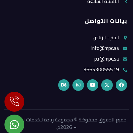
الأسئلة الشائعة
بيانات التواصل
الخبر - الرياض
info@mpc.sa
p.r@mpc.sa
966530055519
جميع الحقوق محفوظة © مجموعة ريادة للخدمات الإعلامية
– 2026م.