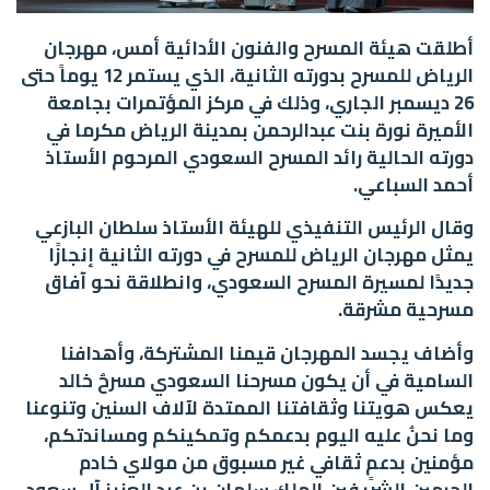
أطلقت هيئة المسرح والفنون الأدائية أمس، مهرجان
الرياض للمسرح بدورته الثانية، الذي يستمر 12 يوماً حتى
26 ديسمبر الجاري، وذلك في مركز المؤتمرات بجامعة
الأميرة نورة بنت عبدالرحمن بمدينة الرياض مكرما في
دورته الحالية رائد المسرح السعودي المرحوم الأستاذ
أحمد السباعي.
وقال الرئيس التنفيذي للهيئة الأستاذ سلطان البازعي
يمثل مهرجان الرياض للمسرح في دورته الثانية إنجازًا
جديدًا لمسيرة المسرح السعودي، وانطلاقة نحو آفاق
مسرحية مشرقة.
وأضاف يجسد المهرجان قيمنا المشتركة، وأهدافنا
السامية في أن يكون مسرحنا السعودي مسرحٌ خالد
يعكس هويتنا وثقافتنا الممتدة لآلاف السنين وتنوعنا
وما نحنُ عليه اليوم بدعمكم وتمكينكم ومساندتكم،
مؤمنين بدعمٍ ثقافي غير مسبوق من مولاي خادم
الحرمين الشريفين الملك سلمان بن عبد العزيز آل سعود