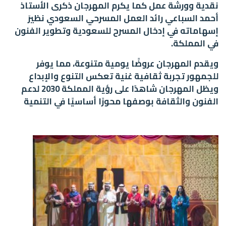
نقدية وورشة عمل كما يكرم المهرجان ذكرى الأستاذ
أحمد السباعي رائد العمل المسرحي السعودي نظيرَ
إسهاماته في إدخال المسرح للسعودية وتطوير الفنون
في المملكة.
ويقدم المهرجان عروضًا يومية متنوعة، مما يوفر
للجمهور تجربة ثقافية غنية تعكس التنوع والإبداع
ويظل المهرجان شاهدًا على رؤية المملكة 2030 لدعم
الفنون والثقافة بوصفها محورًا أساسيًا في التنمية