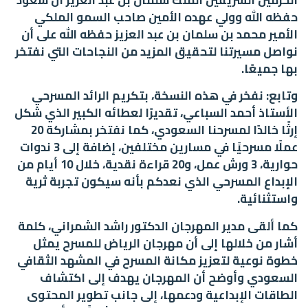
حفظه الله وولي عهده الأمين صاحب السمو الملكي
الأمير محمد بن سلمان بن عبد العزيز حفظه الله على أن
نواصل مسيرتنا لتحقيق المزيد من النجاحات التي نفتخر
بها جميعًا.
وتابع: نفخر في هذه النسخة، بتكريم الرائد المسرحي
الأستاذ أحمد السباعي، تقديرًا لعطائه الكبير الذي شكل
إرثًا خالدًا لمسرحنا السعودي، كما نفتخر بمشاركة 20
عملًا مسرحيًا في مسارين مختلفين، إضافة إلى 3 ندوات
حوارية، 3 ورش عمل، و20 قراءة نقدية، خلال 10 أيام من
الإبداع المسرحي الذي نعدكم بأنه سيكون تجربة ثرية
واستثنائية.
كما ألقى مدير المهرجان الدكتور راشد الشمراني، كلمة
أشار من خلالها إلى أن مهرجان الرياض للمسرح يمثل
خطوة نوعية لتعزيز مكانة المسرح في المشهد الثقافي
السعودي وأوضح أن المهرجان يهدف إلى اكتشاف
الطاقات الإبداعية ودعمها، إلى جانب تطوير المحتوى