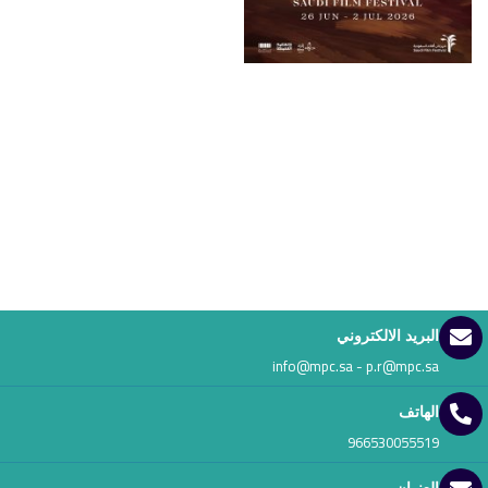
البريد الالكتروني
info@mpc.sa - p.r@mpc.sa
الهاتف
966530055519