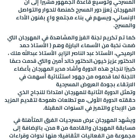
المسرحي وتوسيع قاعدة الجمهور مشيراً إلى أن
المهرجان يُعزز دور المسرح كمنصة للحوار والتواصل
الإنساني، ويسهم في بناء مجتمع واعٍ بفنون الأداء
والمسرح.
كما تم تكريم لجنة الفرز والمشاهدة في المهرجان التي
ضمت نخبة من الأسماء البارزة وهم ( الأستاذ حمد
الرميحي، الأستاذ عبد الناصر الزاير، الأستاذ عبدالله ملك ،
الدكتور عزيز خيون،الدكتور خالد أمين والتي قدمت دعمًا
كبيرًا لنجاح هذه الدورة وأشاد مدير المهرجان بأعضاء
اللجنة لما قدموه من جهود استثنائية أسهمت في
الارتقاء بجودة العروض المسرحية
وتمثل الدورة الثانية للمهرجان امتدادًا للنجاح الذي
حققته الدورة الأولى، مع تطلعات طموحة لتقديم المزيد
من الإبداع والتميز في السنوات المقبلة.
ويشهد المهرجان عرض مسرحيات الفرق المتأهلة في
مسابقة المهرجان والقادمة من 8 مدن، بالإضافة إلى
مجموعة من الفعاليات الثقافية؛ منها ندوات وقراءات