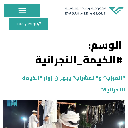
مجلس الإدارة
أعمال الطباعة
المركز الاعلامي
تواصل معنا
الوسم:
#الخيمة_النجرانية
“الميزب” و”المشراب” يبهران زوار “الخيمة
النجرانية”