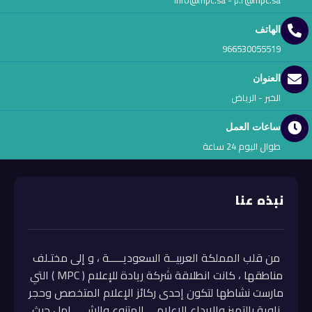
info@mpc.sa - p.r@mpc.sa
الهاتف
966530055519
العنوان
الخبر - الرياض
ساعات العمل
طوال اليوم 24 ساعة
نبذه عنا
من قلب المملكة العربيــة السعوديـــــة ، و إلى مختـلف
مناطقها ، كانت انطلاقة شركة ريادة للإعلام ( MPC ) التي
مارست نشاطها لتكون إحدى ركائز الإعلام المتخصص وحجر
زاوية بالتميز والإبداع الإعلامي المتنوع والشــــــامل حيث