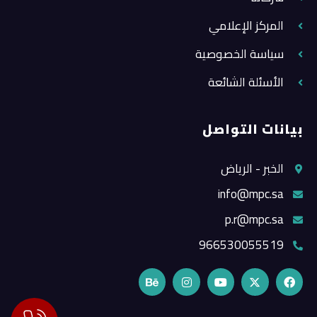
المركز الإعلامي
سياسة الخصوصية
الأسئلة الشائعة
بيانات التواصل
الخبر - الرياض
info@mpc.sa
p.r@mpc.sa
966530055519