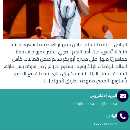
الرياض – ريادة للاعلام عاش جمهور العاصمة السعودية ليلة
فنية لا تُنسى، حيث أحيا النجم العربي الكبير عمرو دياب حفلاً
جماهيريًا مبهرًا على مسرح أبو بكر سالم ضمن فعاليات كأس
العالم للرياضات الإلكترونية ، بتنظيم احترافي من شركة بنش مارك.
افتتحت الحفل الـDJ اللبنانية كلوي ، التي تفاعلت مع الحضور
بأسلوبها المميز، ممهدة الطريق لأجواء […]
البريد الالكتروني
info@mpc.sa - p.r@mpc.sa
الهاتف
966530055519