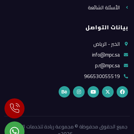
الأسئلة الشائعة
بيانات التواصل
الخبر - الرياض
info@mpc.sa
p.r@mpc.sa
966530055519
جميع الحقوق محفوظة © مجموعة ريادة للخدمات الإعلامية