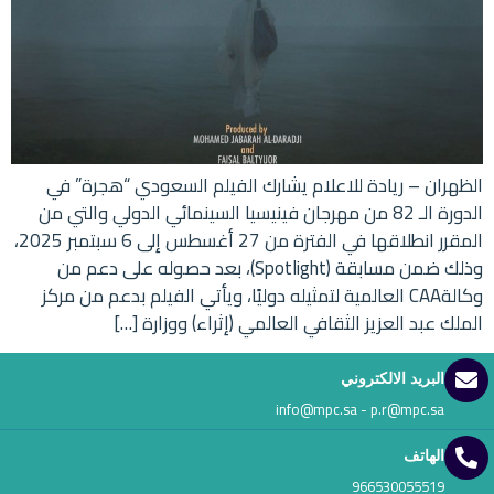
الظهران – ريادة للاعلام يشارك الفيلم السعودي “هجرة” في
الدورة الـ 82 من مهرجان فينيسيا السينمائي الدولي والتي من
المقرر انطلاقها في الفترة من 27 أغسطس إلى 6 سبتمبر 2025،
وذلك ضمن مسابقة (Spotlight)، بعد حصوله على دعم من
وكالةCAA العالمية لتمثيله دوليًا، ويأتي الفيلم بدعم من مركز
الملك عبد العزيز الثقافي العالمي (إثراء) ووزارة […]
البريد الالكتروني
info@mpc.sa - p.r@mpc.sa
الهاتف
966530055519