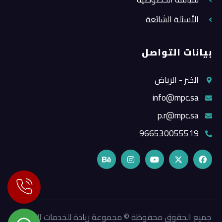
الأسئلة الشائعة
بيانات التواصل
الخبر - الرياض
info@mpc.sa
p.r@mpc.sa
966530055519
جميع الحقوق محفوظة © مجموعة ريادة للخدمات الإعلامية