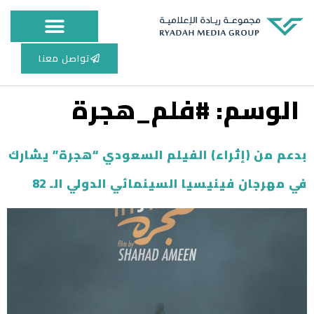
مجلس الإدارة
أعمال الطباعة
المركز الاعلامي
تواصل معنا
الوسم:
#فلم_هجرة
بدعم من (إثراء) الفيلم السعودي “هجرة” يشارك
في مهرجان فينيسيا السينمائي الدولي الـ 82