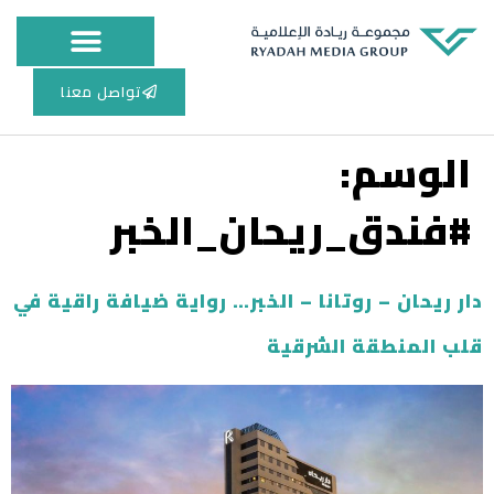
مجلس الإدارة
أعمال الطباعة
المركز الاعلامي
تواصل معنا
الوسم:
#فندق_ريحان_الخبر
دار ريحان – روتانا – الخبر… رواية ضيافة راقية في
قلب المنطقة الشرقية