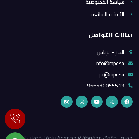
سياسة الخصوصية
الأسئلة الشائعة
بيانات التواصل
الخبر - الرياض
info@mpc.sa
p.r@mpc.sa
966530055519
جميع الحقوق محفوظة © مجموعة ريادة للخدمات الإعلامية